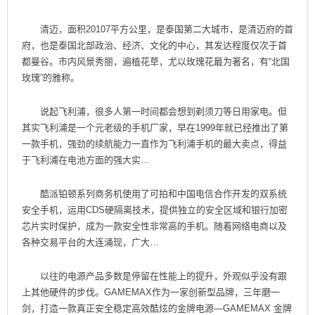
清迈，面积20107平方公里，是泰国第二大城市，是清迈府的首
府，也是泰国北部政治、经济、文化的中心，其发达程度仅次于首
都曼谷。市内风景秀丽，遍植花草，尤以玫瑰花最为著名，有“北国
玫瑰”的雅称。
说起飞利浦，很多人第一时间都会想到剃须刀等日用家电。但
其实飞利浦是一个元老级的手机厂家，早在1999年就已经推出了第
一款手机，强劲的续航能力一直作为飞利浦手机的最大卖点，得益
于飞利浦在电池方面的强大实…
酷派铂顿系列商务机使用了可拍和中国电信合作开发的双系统
安全手机，运用CDS硬隔离技术，提供独立的安全区域和银行加密
芯片实时保护，成为一款安全性非常高的手机。随着网络电商以及
各种交易平台的大连涌现，广大…
以往的电源产品多数是停留在性能上的提升，外观似乎没有跟
上其他硬件的步伐。GAMEMAX作为一家创新型品牌，三年磨一
剑，打造一款真正安全稳定高效酷炫的金牌电源—GAMEMAX 金牌