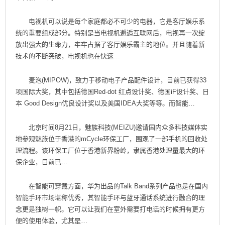
电视机可以说是每个家庭都必不可少的电器，它是客厅娱乐系
统的重要组成部分。特别是当电视机邂逅互联网后，电视再一次绽
放出强大的生命力，牢牢占据了客厅娱乐霸主的地位。并且随着新
技术的不断突破，电视机也在快速…
麦泡(MIPOW)，致力于移动电子产品配件设计，目前已获得33
项国际大奖，其中包括德国Red-dot 红点设计奖、德国iF设计奖、日
本 Good Design优良设计奖以及美国IDEA大奖等等。而智能…
北京时间8月21日，魅族科技(MEIZU)邀请国内众多科技媒体实
地参观魅族位于香港的mCycle环保工厂，围观了一部手机的回收处
理流程。该环保工厂位于香港新界粉岭，隶属香港处理量最大的环
保企业，目前已…
在智能可穿戴方面，华为出品的Talk Band系列产品也是在国内
智能手环市场堪称优秀，其智能手环与蓝牙通话系统进行融合的理
念更是独树一帜。它可以让我们在室外需要打电话的时候拥有更方
便的使用体验，尤其是…