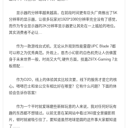
显示器的分辨率越来越高，在前段时间更有巨头厂商推出了5K
分辨率的显示器，让很多玩家对1920*1080分辨率完全没有了感觉，
而作为专业显示器的2K分辨率显示器更让其处在一上尴尬的地位。
其实消费者不必让…
作为一款游戏台式机，无论从外观到性能雷霆UPC Blade 7都
可以称之为优秀典范。外观上，恩杰小幻影的白色机壳让人仿佛置
身于未来世界一般，时尚又大气;硬件方面，技嘉Z97X-Gaming 7主
板搭配…
作为O2O，线上的体验其实比较次要，线下的服务才是它的核
心。嗒嗒巴士和坐公交车相比好在哪里？它有什么问题？下面的体
验会告诉你答案！
作为一个平时就爱琢磨些新鲜玩意的人来说，我对任何好玩有
趣的东西都不想错过。以前无意在某网站中看过360度全景摄影照
片，顿时就被吸引住了，要知道虽然地球是圆的这件事大家都知道
了……