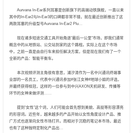
Aurvana In-Ear系列耳塞是创新旗下的高端动铁旗舰，一直以来
其中的In-Ear2与In-Ear3的口碑都非常不错，就在最近创新推出了这
两款耳塞的升级型号Aurvana In-Ear2 Plu…
现在诸多短途交通工具开始角逐“最后一公里”市场，即我们通常
概念中的从地铁站、公交站到家的这个路程。实际上在这个市场
中，之前一直是由自行车来担任解决方案，但是现在我们有了一个
全新的产品：智能平衡车。
本次视频评测主角很有意思，浦汐清作为一名中兴通讯终端事
业部的一名员工，代表中兴通讯参加#张江女神#地球小姐的评选，
并最终获得桂冠，这样的一位参与到中兴AXON天机研发、传播等
环节的女神来做评测……
提到“女性”这个词，人们可能会首先想到美貌、高挺等形容漂亮
的形容词。近些年，越来越多的产品开始以女性角度设计产品、推
广方式也逐渐向女性市场打开。而相对于沉稳的笔记本市场，最近
也有了这种独特定制化产品出…