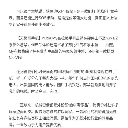
可以很严肃地说，快易典G3不仅仅只是一款能打电话的儿童手
表，而且还能进行SOS求助、通话定位等强大功能，真正意义上做
到让家长对在外的小孩放心。
【天极网手机】nubia My布拉格手机虽然在硬件上不及nubia Z
系那么奢华，但产品体验还是继承了努比亚的看家本领——拍照。
My布拉格除了拥有业内中高端的摄像头组件外，还是第一款搭载
NeoVisi…
还记得我们小时候满街的BB机吗？那时的BB机就像现在的手
机一样，广泛分布于每条大街小巷。邦华作为当时国内BB机的龙头
老大，出货量国内无人能敌。随后手机兴起，邦华就渐渐地离开了
我们的视线。时至今日，它似…
一直以来，机械键盘都是外设领域的“奢侈品”，昂贵价格让许多
玩家望而却步。但作为忠诚的游戏玩家，一款犀利的机械键盘无疑
能让其在竞技赛场上如虎添翼。雷柏作为无线外设行业的领军品
牌，一直致力于为用户提供优质…