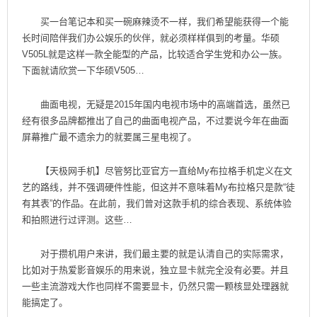
买一台笔记本和买一碗麻辣烫不一样，我们希望能获得一个能
长时间陪伴我们办公娱乐的伙伴，就必须样样俱到的考量。华硕
V505L就是这样一款全能型的产品，比较适合学生党和办公一族。
下面就请欣赏一下华硕V505…
曲面电视，无疑是2015年国内电视市场中的高端首选，虽然已
经有很多品牌都推出了自己的曲面电视产品，不过要说今年在曲面
屏幕推广最不遗余力的就要属三星电视了。
【天极网手机】尽管努比亚官方一直给My布拉格手机定义在文
艺的路线，并不强调硬件性能，但这并不意味着My布拉格只是款“徒
有其表”的作品。在此前，我们曾对这款手机的综合表现、系统体验
和拍照进行过评测。这些…
对于攒机用户来讲，我们最主要的就是认清自己的实际需求，
比如对于热爱影音娱乐的用来说，独立显卡就完全没有必要。并且
一些主流游戏大作也同样不需要显卡，仍然只需一颗核显处理器就
能搞定了。