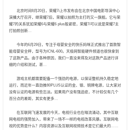
北京时间8月20日，荣耀7i上市发布会在北京中国电影导演中心
演播大厅召开，继荣耀7后，荣耀以拍照为主打的又一旗舰。它与荣
耀7的关系犹如荣耀6与荣耀6 plus般紧密，荣耀7i可以说是荣耀7主
打拍照创新…
今年的6月29日，专注于母婴安全的快乐妈咪正式推出了首款智
能母婴安全秤，型号为ICNL-600。天极网智能硬件频道也很快拿到
了这款产品。由于各种原因，我们一直没来得及对这款产品进行详
细的介绍和测试，甚…
游戏主机都需要配备一个强劲的电源，以保证整机持久稳定地
运行，而近年一直劲推80PLUS认证的金、银、铜牌电源，让大家对
没有认证的电源有些忘淡。如果用户没有强迫症，不计较仅有几个
百分点的差距，其实有更多…
在互联网飞速发展的今天，电视行业也在暗流涌动，其中互联
网电视的强势加入，带来了一场不一样的电视改革风暴。互联网电
视的优势是什么？内容资源以及互联网视频技术是它们最大的……