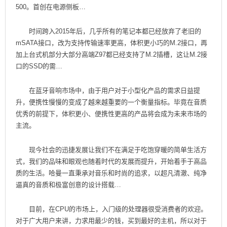
500。首创在电源侧板…
时间跨入2015年后，几乎所有的笔记本都已经放弃了老旧的
mSATA接口，改为支持传输速率更高，体积更小巧的M.2接口，再
加上台式机部分大部分高端Z97都已经支持了M.2插槽，这让M.2接
口的SSD的需…
在蓝牙音响市场中，由于用户对于小型化产品的需求日益提
升，便携性慢慢的变成了越来越重要的一个衡量指标。毕竟在音质
优秀的前提下，体积更小、便携性更高的产品将会成为未来市场的
主流。
现今社会的迅捷发展让我们不在满足于吃饱穿暖的简单生活方
式，我们的品味和眼观也随着时代的发展而提升，开始着手于高品
质的生活。哈曼一直秉承对音乐和时尚的追求，以超凡清澈、纯净
逼真的音质和极富创意的设计搭载…
目前，在CPU的市场上，入门级的处理器很受消费者的欢迎。
对于广大用户来讲，力求用最少的钱，买到最好的主机，所以对于