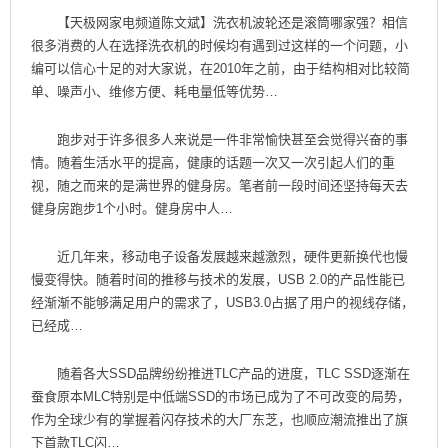
【天极网家电频道陈文斌】洗衣机波轮还是滚筒哪家强？相信
很多消费的人在选择洗衣机的时候均有遇到过这样的一个问题，小
编可以信心十足的对大家说，在2010年之前，由于结构相对比较简
单、噪声小、维修方便、耗电量低等优势…
跑步对于许多很多人来说是一件非常愉快甚至会觉得兴奋的事
情。随着生活水平的提高，健康的话题一次又一次引起人们的重
视，随之而来的是满世界的健身房。笔者前一段时间还坚持每天去
健身房跑步1个小时。健身房中人…
近几年来，移动电子设备发展越来越激烈，硬件更新换代也慢
慢变得快。随着时间的推移与技术的发展，USB 2.0的产品性能已
经渐渐不能够满足用户的需求了，USB3.0占据了用户的视线存储，
已经成…
随着各大SSD品牌纷纷推进TLC产品的进度，TLC SSD逐渐在
蚕食原本MLC特别是中低端SSD的市场已成为了不可改变的局势，
作为全球少有的掌握着闪存技术的大厂东芝，也顺应潮流推出了旗
下首款TLC闪…