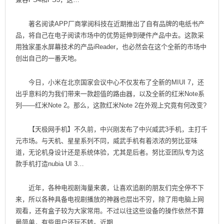
著名阅读APP厂商掌阅科技在近期推出了自有品牌的电纸书产
品，将自己在电子阅读市场中的优势延伸到硬件产品中去。这款采
用独家墨水屏幕技术的产品iReader，也必然会在这个全新的市场中
创出自己的一番天地。
今日，小米在北京国家会议中心不仅发布了全新的MIUI 7，还
出乎意料的为我们带来一款超值的路由器，以及全新的红米Note系
列——红米Note 2。那么，这款红米Note 2在外观上究竟有何改变?
【天极网手机】不久前，中兴刚发布了中兴威武3手机，主打千
元市场。与天机、星星系列不同，威武手机有着浓浓的努比亚味
道，无论机身设计还是系统体验，尤其是后者。努比亚团队专为这
款手机打造nubia UI 3…
近年，各种电视剧海量来袭，让喜欢追剧的朋友们完全停不下
来，所以各种具备电视剧播放的神器也层出不穷，除了用电脑上网
观看，还有盒子较为大家常用。不过以往这些设备的操作依然不算
最简单，有些用户还玩不转。近期…