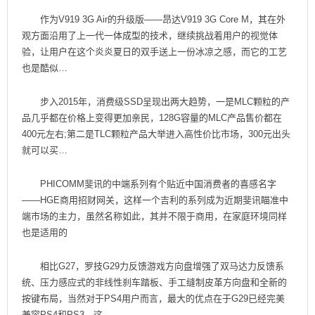
作为V919 3G Air的升级版——昂达V919 3G Core M，其在外
观方面沿用了上一代一体成型的技术，继续挑战着用户的视觉体
验，让用户在这个炎炎夏日的双手送上一份冰凉之感，而它的工艺
也是酷似…
步入2015年，消费级SSD呈现出两大趋势，一是MLC颗粒的产
品几乎都在价格上变得更加亲民，128G容量的MLC产品售价都在
400元左右;第二是TLC颗粒产品大举进入高性价比市场，300元出头
就可以买…
PHICOMM斐讯的中端系列有个贴近中国消费者的喜感名字
——HGE商用招财网关，这样一个吉利的系列成为近期斐讯瞄准中
端市场的主力，虽然名称如此，其并不限于商用，在家庭环境同样
也是适用的
相比G27，罗技G29力反馈游戏方向盘增强了双马达力反馈系
统、压力感应式的非线性刹车踏板、手工缝制皮革方向盘和全新的
按键布局，当然对于PS4用户而言，最大的优点在于G29已经完美
兼容PS4和PS3，这…