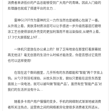
消费者来讲低价的产品总能够受到广大用户的青睐。因此入门级的
处理器也就成了搭建平台的主力…
雷神G170T作为雷神的又一力作当然也是被精心包装了一番。
从外观上看，类肤漆材质凃层可以让手感进一步升级而基层打磨喷
涂工艺也使得该机外壳变的更加利落而不易沾染指纹;从硬件上看，
17.3寸大屏搭配上NT…
一体机只是放在办公桌上的？除了乏味地坐在那里盯着屏幕就
再无他法？毫无创意的生活什么时候才能改变，你是否想过它竟然
也可以这样使用!
在现在这个数码圈里，几乎所有的东西都能和“智能”两个字挂上
钩。从勺子到羽毛球拍、从枕头到沙发，貌似只要能在这些东西里
面按上一块电池，就可以被叫做“智能产品”。虽然有些“智能产品”对
我们的生活并没有什么…
随着多卡用户用户慢慢的变多，手机的网络制式渐渐地被消费
者所关注热点，运营商之间的网络差异化使很多消费者无所适从，